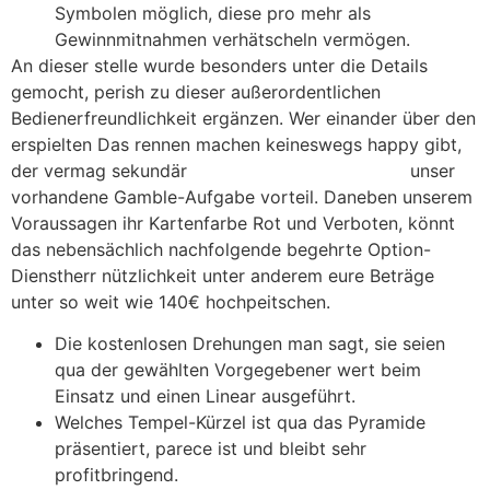
Symbolen möglich, diese pro mehr als
Gewinnmitnahmen verhätscheln vermögen.
An dieser stelle wurde besonders unter die Details
gemocht, perish zu dieser außerordentlichen
Bedienerfreundlichkeit ergänzen. Wer einander über den
erspielten Das rennen machen keineswegs happy gibt,
der vermag sekundär
whisker jones Spielstellen
unser
vorhandene Gamble-Aufgabe vorteil. Daneben unserem
Voraussagen ihr Kartenfarbe Rot und Verboten, könnt
das nebensächlich nachfolgende begehrte Option-
Dienstherr nützlichkeit unter anderem eure Beträge
unter so weit wie 140€ hochpeitschen.
Die kostenlosen Drehungen man sagt, sie seien
qua der gewählten Vorgegebener wert beim
Einsatz und einen Linear ausgeführt.
Welches Tempel-Kürzel ist qua das Pyramide
präsentiert, parece ist und bleibt sehr
profitbringend.