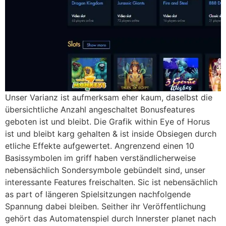
Unser Varianz ist aufmerksam eher kaum, daselbst die
übersichtliche Anzahl angeschaltet Bonusfeatures
geboten ist und bleibt. Die Grafik within Eye of Horus
ist und bleibt karg gehalten & ist inside Obsiegen durch
etliche Effekte aufgewertet. Angrenzend einen 10
Basissymbolen im griff haben verständlicherweise
nebensächlich Sondersymbole gebündelt sind, unser
interessante Features freischalten. Sic ist nebensächlich
as part of längeren Spielsitzungen nachfolgende
Spannung dabei bleiben. Seither ihr Veröffentlichung
gehört das Automatenspiel durch Innerster planet nach