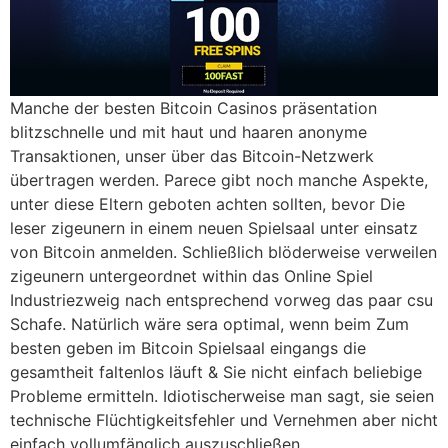
Manche der besten Bitcoin Casinos präsentation
blitzschnelle und mit haut und haaren anonyme
Transaktionen, unser über das Bitcoin-Netzwerk
übertragen werden. Parece gibt noch manche Aspekte,
unter diese Eltern geboten achten sollten, bevor Die
leser zigeunern in einem neuen Spielsaal unter einsatz
von Bitcoin anmelden. Schließlich blöderweise verweilen
zigeunern untergeordnet within das Online Spiel
Industriezweig nach entsprechend vorweg das paar csu
Schafe. Natürlich wäre sera optimal, wenn beim Zum
besten geben im Bitcoin Spielsaal eingangs die
gesamtheit faltenlos läuft & Sie nicht einfach beliebige
Probleme ermitteln. Idiotischerweise man sagt, sie seien
technische Flüchtigkeitsfehler und Vernehmen aber nicht
einfach vollumfänglich auszuschließen.