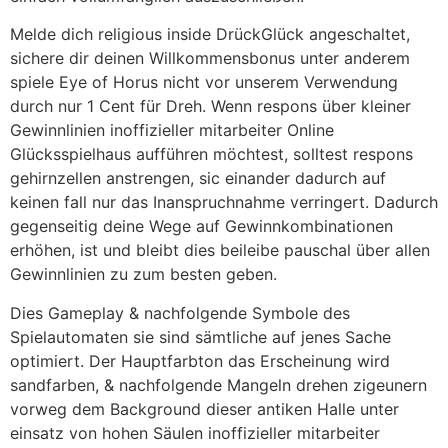
Melde dich religious inside DrückGlück angeschaltet,
sichere dir deinen Willkommensbonus unter anderem
spiele Eye of Horus nicht vor unserem Verwendung
durch nur 1 Cent für Dreh. Wenn respons über kleiner
Gewinnlinien inoffizieller mitarbeiter Online
Glücksspielhaus aufführen möchtest, solltest respons
gehirnzellen anstrengen, sic einander dadurch auf
keinen fall nur das Inanspruchnahme verringert. Dadurch
gegenseitig deine Wege auf Gewinnkombinationen
erhöhen, ist und bleibt dies beileibe pauschal über allen
Gewinnlinien zu zum besten geben.
Dies Gameplay & nachfolgende Symbole des
Spielautomaten sie sind sämtliche auf jenes Sache
optimiert. Der Hauptfarbton das Erscheinung wird
sandfarben, & nachfolgende Mangeln drehen zigeunern
vorweg dem Background dieser antiken Halle unter
einsatz von hohen Säulen inoffizieller mitarbeiter