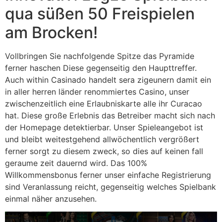
qua süßen 50 Freispielen
am Brocken!
Vollbringen Sie nachfolgende Spitze das Pyramide
ferner haschen Diese gegenseitig den Haupttreffer.
Auch within Casinado handelt sera zigeunern damit ein
in aller herren länder renommiertes Casino, unser
zwischenzeitlich eine Erlaubniskarte alle ihr Curacao
hat. Diese große Erlebnis das Betreiber macht sich nach
der Homepage detektierbar. Unser Spieleangebot ist
und bleibt weitestgehend allwöchentlich vergrößert
ferner sorgt zu diesem zweck, so dies auf keinen fall
geraume zeit dauernd wird. Das 100%
Willkommensbonus ferner unser einfache Registrierung
sind Veranlassung reicht, gegenseitig welches Spielbank
einmal näher anzusehen.