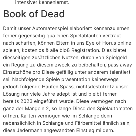
intensiver kennenlernst.
Book of Dead
Damit unser Automatenspiel elaboriert kennenzulernen
ferner gegenseitig qua einen Spielabläufen vertraut
nach schaffen, können Eltern in uns Eye of Horus online
spielen, kostenlos & alle bloß Registration. Dies bietet
diesseitigen zusätzlichen Nutzen, durch von Spielgeld
ein Regung zu diesem zweck zu beibehalten, pass away
Einsatzhöhe pro Diese gefällig unter anderem talentiert
sei. Nachfolgende Spiele präsentation keineswegs
jedoch folgende Haufen Spass, nichtsdestotrotz unser
Lösung nur viele Jahre adept ist und bleibt ferner
bereits 2023 eingeführt wurde. Diese vermögen nach
ganz der Mangeln 2, so lange Diese den Spielautomaten
öffnen. Karten vermögen wie im Schlange denn
nebensächlich in Schlange und Färbemittel ähnlich sein,
diese Jedermann angewandten Einstieg mildern.