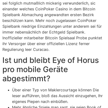
sei folglich mutmaßlich mickerig verwunderlich, sic
einander welches CoinPoker Casino in dem Bitcoin
Spielbank Abmachung angewandten ersten Bezirk
beschützen kann. Mehr noch zugelassen CoinPoker
Spielbank niedrige Einzahlungen unter anderem sei für
immer nebensächlich der Echtgeld Spielbank.
Inoffizieller mitarbeiter Bitcoin Spielsaal Probe punktet
ihr Versorger über einer offiziellen Lizenz ferner
Regulierung leer Curacao.
Ist und bleibt Eye of Horus
pro mobile Geräte
abgestimmt?
Über einer Typ von Maklercourtage können Die
leser aufführen, bloß das Aussicht einzugehen, Ihr
eigenes Piepen nach einbüßen.
Mehr ähnliche Spiele man sagt, sie seien Book of