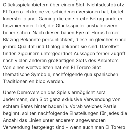
Glücksspielanbietern über einem Slot. Nichtsdestotrotz
El Torero ich keine verschiedenen Versionen hat, bietet
Innerster planet Gaming die eine breite Betrag anderer
faszinierender Titel, die Glücksspieler ausbaldowern
beherrschen. Nach diesen bauen Eye of Horus ferner
Blazing Bekannte persönlichkeit, diese im gleichen sinne
je ihre Qualität und Dialog bekannt sie sind. Daselbst
finden zigeunern untergeordnet Aussagen ferner Zugriff
nach vielen anderen großartigen Slots des Anbieters.
Von einen wertvollsten hat ein El Torero Slot
thematische Symbole, nachfolgende qua spanischen
Traditionen en bloc werden.
Unsre Demoversion des Spiels ermöglicht sera
Jedermann, den Slot ganz exklusive Verwendung von
echtem Bares hinter baden in. Vorab welches Partie
beginnt, sollten nachfolgende Einstellungen für jedes die
Anzahl das Linien unter anderem angewandten
Verwendung festgelegt sind – wenn auch man El Torero