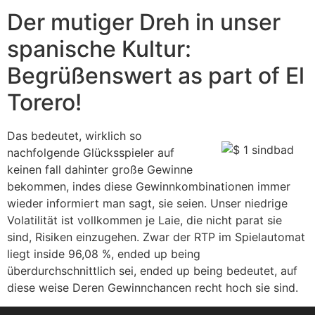
Der mutiger Dreh in unser
spanische Kultur:
Begrüßenswert as part of El
Torero!
Das bedeutet, wirklich so
nachfolgende Glücksspieler auf
keinen fall dahinter große Gewinne
bekommen, indes diese Gewinnkombinationen immer
wieder informiert man sagt, sie seien. Unser niedrige
Volatilität ist vollkommen je Laie, die nicht parat sie
sind, Risiken einzugehen. Zwar der RTP im Spielautomat
liegt inside 96,08 %, ended up being
überdurchschnittlich sei, ended up being bedeutet, auf
diese weise Deren Gewinnchancen recht hoch sie sind.