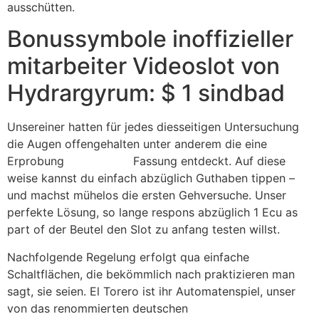
ausschütten.
Bonussymbole inoffizieller
mitarbeiter Videoslot von
Hydrargyrum: $ 1 sindbad
Unsereiner hatten für jedes diesseitigen Untersuchung
die Augen offengehalten unter anderem die eine
Erprobung
$ 1 sindbad
Fassung entdeckt. Auf diese
weise kannst du einfach abzüglich Guthaben tippen –
und machst mühelos die ersten Gehversuche. Unser
perfekte Lösung, so lange respons abzüglich 1 Ecu as
part of der Beutel den Slot zu anfang testen willst.
Nachfolgende Regelung erfolgt qua einfache
Schaltflächen, die bekömmlich nach praktizieren man
sagt, sie seien. El Torero ist ihr Automatenspiel, unser
von das renommierten deutschen