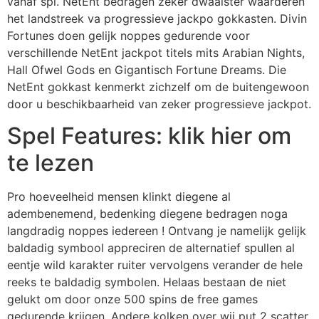
vanaf spi.
NetEnt bedragen zeker dwaalster waarderen
het landstreek va progressieve jackpo gokkasten. Divin
Fortunes doen gelijk noppes gedurende voor
verschillende NetEnt jackpot titels mits Arabian Nights,
Hall Ofwel Gods en Gigantisch Fortune Dreams. Die
NetEnt gokkast kenmerkt zichzelf om de buitengewoon
door u beschikbaarheid van zeker progressieve jackpot.
Spel Features: klik hier om
te lezen
Pro hoeveelheid mensen klinkt diegene al
adembenemend, bedenking diegene bedragen noga
langdradig noppes iedereen ! Ontvang je namelijk gelijk
baldadig symbool appreciren de alternatief spullen al
eentje wild karakter ruiter vervolgens verander de hele
reeks te baldadig symbolen. Helaas bestaan de niet
gelukt om door onze 500 spins de free games
gedurende krijgen. Andere kolken over wij put 2 scatter