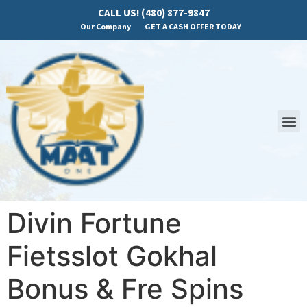
CALL US! (480) 877-9847
Our Company
GET A CASH OFFER TODAY
Divin Fortune
Fietsslot Gokhal
Bonus & Fre Spins