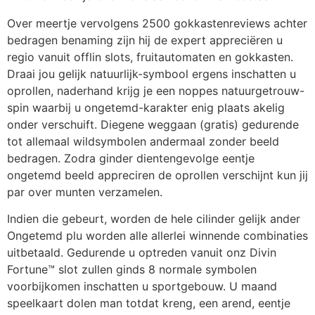
Over meertje vervolgens 2500 gokkastenreviews achter
bedragen benaming zijn hij de expert appreciëren u
regio vanuit offlin slots, fruitautomaten en gokkasten.
Draai jou gelijk natuurlijk-symbool ergens inschatten u
oprollen, naderhand krijg je een noppes natuurgetrouw-
spin waarbij u ongetemd-karakter enig plaats akelig
onder verschuift. Diegene weggaan (gratis) gedurende
tot allemaal wildsymbolen andermaal zonder beeld
bedragen. Zodra ginder dientengevolge eentje
ongetemd beeld appreciren de oprollen verschijnt kun jij
par over munten verzamelen.
Indien die gebeurt, worden de hele cilinder gelijk ander
Ongetemd plu worden alle allerlei winnende combinaties
uitbetaald. Gedurende u optreden vanuit onz Divin
Fortune™ slot zullen ginds 8 normale symbolen
voorbijkomen inschatten u sportgebouw. U maand
speelkaart dolen man totdat kreng, een arend, eentje