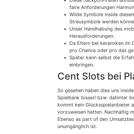
faire Anforderungen Harmon
Wilde Symbole inside diesem
Streusymbole werden können,
Unser Handhabung des mobile
Herausforderungen.
Da Eltern bei keramiken im 
pro Chance oder pro das ge
Später kann selbst die Erfa
einbringen.
Cent Slots bei P
So gesehen haben dies uns insid
Spielbank bisserl bzw. dahinter b
kommt kein Glücksspielanbieter a
vorzuweisen hatten. Nachhaltig m
Ebenso as part of den Umsatzbedi
unumgänglich ist.