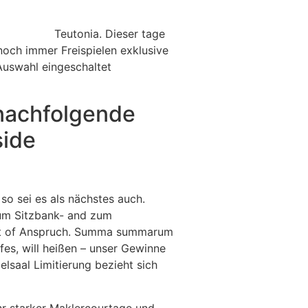
 2 Symbole
Teutonia. Dieser tage
 noch immer Freispielen exklusive
 Auswahl eingeschaltet
 nachfolgende
side
so sei es als nächstes auch.
zum Sitzbank- and zum
art of Anspruch. Summa summarum
fes, will heißen – unser Gewinne
lsaal Limitierung bezieht sich
hr starker Maklercourtage und