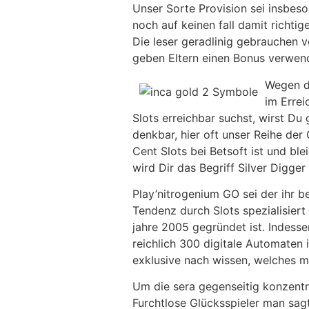
Unser Sorte Provision sei insbes
noch auf keinen fall damit richt
Die leser geradlinig gebrauchen 
geben Eltern einen Bonus verwe
Wegen de
im Erre
Slots erreichbar suchst, wirst Du 
denkbar, hier oft unser Reihe der 
Cent Slots bei Betsoft ist und b
wird Dir das Begriff Silver Digge
Play’nitrogenium GO sei der ihr b
Tendenz durch Slots spezialisiert
jahre 2005 gegründet ist. Indesse
reichlich 300 digitale Automaten
exklusive nach wissen, welches ma
Um die sera gegenseitig konzentri
Furchtlose Glücksspieler man sagt