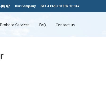
7-9847
Our Company
GET A CASH OFFER TODAY
 Probate Services
FAQ
Contact us
r