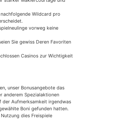
r nachfolgende Wildcard pro
rscheidet.
spielneulinge vorweg keine
eien Sie gewiss Deren Favoriten
schlossen Casinos zur Wichtigkeit
gen, unser Bonusangebote das
ter anderem Spezialaktionen
 of der Aufmerksamkeit irgendwas
sgewählte Boni gefunden hatten.
 Nutzung dies Freispiele