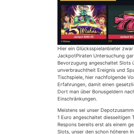
Hier ein Glücksspielanbieter zwar 
JackpotPiraten Untersuchung gar n
Bevorzugung angeschaltet Slots ü
unverbrauchtheit Ereignis und Sp
Tischspiele, hier nachfolgende Vo
Erfahrungen, damit einen gesetzli
Dort man über Bonusgeldern nach 
Einschränkungen.
Meistens sei unser Depotzusamme
1 Euro angeschaltet diesseitigen 
Respons bereits erst als einem g
Slots, unser den schon höheren 