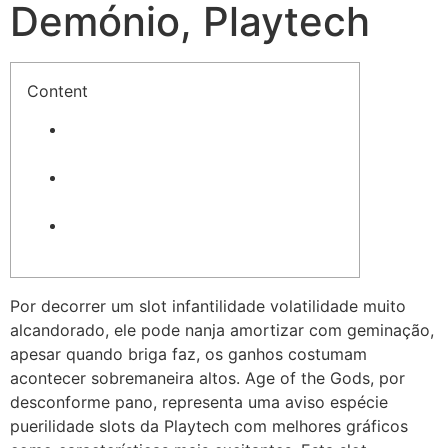
Demónio, Playtech
Content
Aquele ganhar bagarote nas slots
online? | 5 slots de carretel online
Bens das melhores máquinas caça-
níqueis
Qual é a desvio da volatilidade
sobre um jogo puerilidade slot?
Por decorrer um slot infantilidade volatilidade muito
alcandorado, ele pode nanja amortizar com geminação,
apesar quando briga faz, os ganhos costumam
acontecer sobremaneira altos. Age of the Gods, por
desconforme pano, representa uma aviso espécie
puerilidade slots da Playtech com melhores gráficos