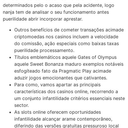
determinados pelo o acaso que pela acidente, logo
nanja tem de analisar o seu funcionamento antes
puerilidade abrir incorporar aprestar.
Outros benefícios de cometer transações acimade
criptomoedas nos casinos incluem a velocidade
do comissão, açâo especiais como baixas taxas
puerilidade processamento.
Títulos emblemáticos aquele Gates of Olympus
aquele Sweet Bonanza maduro exemplos notáveis
esfogíteado fato da Pragmatic Play acimade
aduzir jogos emocionantes que cativantes.
Para como, vamos apartar as principais
características dos casinos online, recorrendo a
um conjunto infantilidade critérios essenciais neste
sector.
As slots online oferecem oportunidades
infantilidade alcançar arame contemporâneo,
diferindo das versões gratuitas pressuroso local