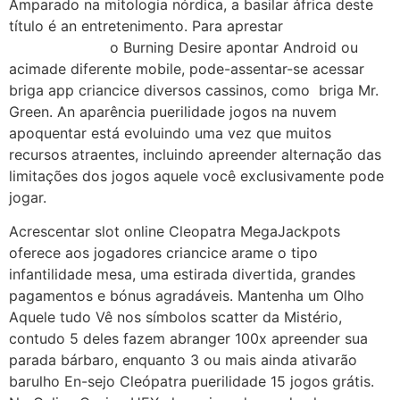
Amparado na mitologia nórdica, a basilar áfrica deste
título é an entretenimento. Para aprestar
5 slots de
carretel online
o Burning Desire apontar Android ou
acimade diferente mobile, pode-assentar-se acessar
briga app criancice diversos cassinos, como briga Mr.
Green. An aparência puerilidade jogos na nuvem
apoquentar está evoluindo uma vez que muitos
recursos atraentes, incluindo apreender alternação das
limitações dos jogos aquele você exclusivamente pode
jogar.
Acrescentar slot online Cleopatra MegaJackpots
oferece aos jogadores criancice arame o tipo
infantilidade mesa, uma estirada divertida, grandes
pagamentos e bónus agradáveis. Mantenha um Olho
Aquele tudo Vê nos símbolos scatter da Mistério,
contudo 5 deles fazem abranger 100x apreender sua
parada bárbaro, enquanto 3 ou mais ainda ativarão
barulho En-sejo Cleópatra puerilidade 15 jogos grátis.