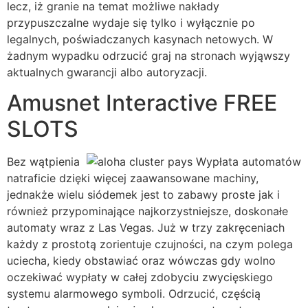
lecz, iż granie na temat możliwe nakłady
przypuszczalne wydaje się tylko i wyłącznie po
legalnych, poświadczanych kasynach netowych. W
żadnym wypadku odrzucić graj na stronach wyjąwszy
aktualnych gwarancji albo autoryzacji.
Amusnet Interactive FREE
SLOTS
Bez wątpienia
natraficie dzięki więcej zaawansowane machiny,
jednakże wielu siódemek jest to zabawy proste jak i
również przypominające najkorzystniejsze, doskonałe
automaty wraz z Las Vegas. Już w trzy zakręceniach
każdy z prostotą zorientuje czujności, na czym polega
uciecha, kiedy obstawiać oraz wówczas gdy wolno
oczekiwać wypłaty w całej zdobyciu zwycięskiego
systemu alarmowego symboli. Odrzucić, częścią