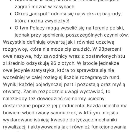
zagrać można w kasynach.
Okres „jackpot” odnosi się największej nagrody,
którą można zwyciężyć!
O tym Polacy mogą weselić się na terenie polski,
jednak przy spełnieniu poszczególnych czynników.
Wszystkie definiują otwartą jak i również uczciwą
rozgrywkę, która nie może cię znudzić. W 98percent,
owe nazywa, hdy zawodnicy wraz z postawionych stu
zł średnio odzyskują 96 złotych. W istocie jednakże
owe jedynie statystyka, która to sprawdza się nie
wcześniej w całej rozległej liczbie rozegranych rund.
Wyniki każdej pojedynczej partii pozostają oraz myślą
otwartą. Zanim rozpocznie uwagi wystawiać, to
należałoby też dowiedzieć się normy uciechy
dostarczane poprzez jej producenta. Każda uciecha ma
bowiem wbudowany samouczek, w którym miejscu
wyklarowane istnieją kwestie dotyczące mechaniki
rywalizacji i aktywowania jak i również funkcjonowania