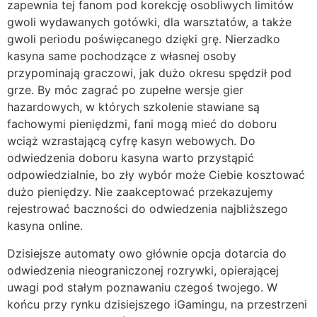
zapewnia tej fanom pod korekcję osobliwych limitów
gwoli wydawanych gotówki, dla warsztatów, a także
gwoli periodu poświęcanego dzięki grę. Nierzadko
kasyna same pochodzące z własnej osoby
przypominają graczowi, jak dużo okresu spędził pod
grze. By móc zagrać po zupełne wersje gier
hazardowych, w których szkolenie stawiane są
fachowymi pieniędzmi, fani mogą mieć do doboru
wciąż wzrastającą cyfrę kasyn webowych. Do
odwiedzenia doboru kasyna warto przystąpić
odpowiedzialnie, bo zły wybór może Ciebie kosztować
dużo pieniędzy. Nie zaakceptować przekazujemy
rejestrować baczności do odwiedzenia najbliższego
kasyna online.
Dzisiejsze automaty owo głównie opcja dotarcia do
odwiedzenia nieograniczonej rozrywki, opierającej
uwagi pod stałym poznawaniu czegoś twojego. W
końcu przy rynku dzisiejszego iGamingu, na przestrzeni