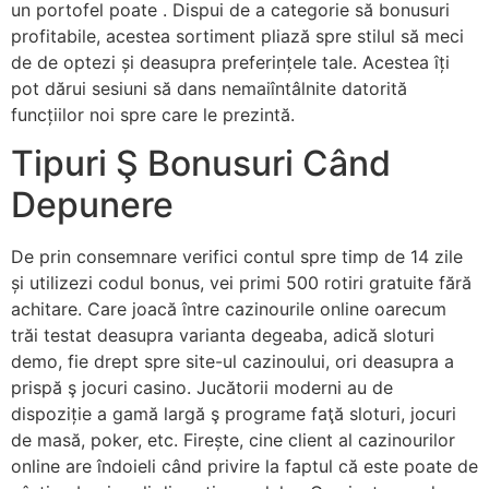
un portofel poate . Dispui de a categorie să bonusuri
profitabile, acestea sortiment pliază spre stilul să meci
de de optezi și deasupra preferințele tale. Acestea îți
pot dărui sesiuni să dans nemaiîntâlnite datorită
funcțiilor noi spre care le prezintă.
Tipuri Ş Bonusuri Când
Depunere
De prin consemnare verifici contul spre timp de 14 zile
și utilizezi codul bonus, vei primi 500 rotiri gratuite fără
achitare. Care joacă între cazinourile online oarecum
trăi testat deasupra varianta degeaba, adică sloturi
demo, fie drept spre site-ul cazinoului, ori deasupra a
prispă ş jocuri casino. Jucătorii moderni au de
dispoziție a gamă largă ş programe faţă sloturi, jocuri
de masă, poker, etc. Firește, cine client al cazinourilor
online are îndoieli când privire la faptul că este poate de