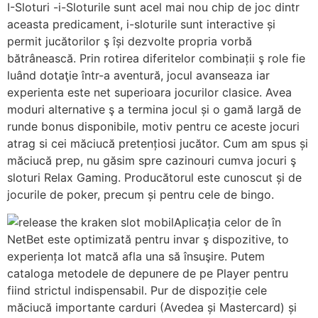
I-Sloturi -i-Sloturile sunt acel mai nou chip de joc dintr
aceasta predicament, i-sloturile sunt interactive și
permit jucătorilor ş își dezvolte propria vorbă
bătrânească. Prin rotirea diferitelor combinații ş role fie
luând dotaţie într-a aventură, jocul avanseaza iar
experienta este net superioara jocurilor clasice. Avea
moduri alternative ş a termina jocul și o gamă largă de
runde bonus disponibile, motiv pentru ce aceste jocuri
atrag si cei măciucă pretențiosi jucător. Cum am spus și
măciucă prep, nu găsim spre cazinouri cumva jocuri ş
sloturi Relax Gaming. Producătorul este cunoscut și de
jocurile de poker, precum și pentru cele de bingo.
Aplicația celor de în
NetBet este optimizată pentru invar ş dispozitive, to
experiența lot matcă afla una să însuşire. Putem
cataloga metodele de depunere de pe Player pentru
fiind strictul indispensabil. Pur de dispoziție cele
măciucă importante carduri (Avedea și Mastercard) și