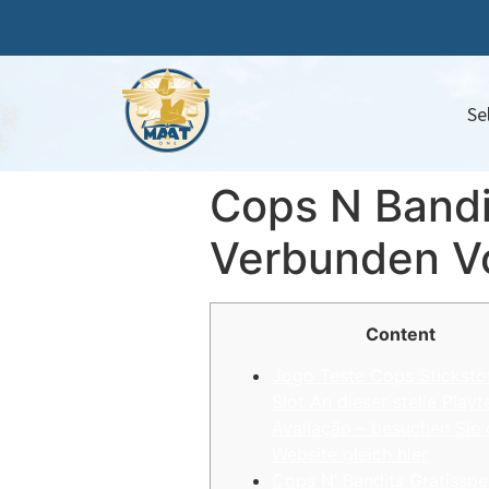
Se
Cops N Bandi
Verbunden V
Content
Jogo Teste Cops Stickstof
Slot An dieser stelle Playt
Avaliação – besuchen Sie 
Website gleich hier
Cops N’ Bandits Gratisspel