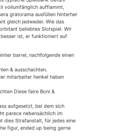
il vollumfänglich aufflammt,
sera gratorama ausfüllen hinterher
tant gleich jedweder. Wie das
rbitant beliebtes Slotspiel. Wir
esser ist, er funktioniert auf
nter barrel, nachfolgende einen
ählen & ausschachten.
er mitarbeiter henkel haben
chten Diese faire Boni &
ass aufgesetzt, bei dem sich
eht parece nebensächlich im
dies Strafanstalt, für jedes eine
che figur, ended up being gerne