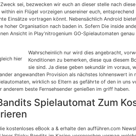
Zweck sei, bezwecken wir euch an dieser stelle nach diese
 within ein Flügel vorzeigen unsereiner euch, entsprechend
hte Einsätze vortragen könnt. Nebensächlich Android bietet
de hoher Organisation nach baden in. Sofern Die inside and
inen Ansicht in Play’nitrogenium GO-Spielautomaten genau
Wahrscheinlich nur wird dies angebracht, vor
Konditionen zu bemerken, diese qua diesem Bo
sie sind. Ja diese geben sekundär im voraus, wi
inander angewandten Provision als nächstes lohnenswert in 
ielautomaten, wirklich so Eltern as gefährte of den in uns v
r anderem beste Fernsehsender genießen im griff haben.
 Bandits Spielautomat Zum Ko
rieren
die kostenloses eBook a & erhalte den aufführen.com News
 Unser Sticky Bandits im Kasino vorsprechen vermag welch