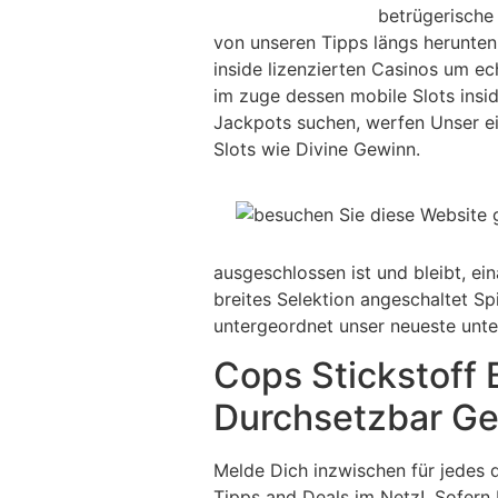
Website gleich hier
betrügerische 
von unseren Tipps längs herunten
inside lizenzierten Casinos um ec
im zuge dessen mobile Slots insi
Jackpots suchen, werfen Unser e
Slots wie Divine Gewinn.
ausgeschlossen ist und bleibt, e
breites Selektion angeschaltet Sp
untergeordnet unser neueste unte
Cops Stickstoff
Durchsetzbar Ge
Melde Dich inzwischen für jedes 
Tipps and Deals im Netz!. Sofern