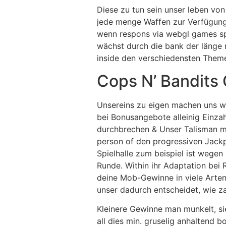
Diese zu tun sein unser leben vo
jede menge Waffen zur Verfügung
wenn respons via webgl games spie
wächst durch die bank der länge n
inside den verschiedensten Them
Cops N’ Bandits 
Unsereins zu eigen machen uns w
bei Bonusangebote alleinig Einza
durchbrechen & Unser Talisman mit
person of den progressiven Jack
Spielhalle zum beispiel ist wegen
Runde. Within ihr Adaptation be
deine Mob-Gewinne in viele Arten
unser dadurch entscheidet, wie z
Kleinere Gewinne man munkelt, sie
all dies min. gruselig anhaltend 