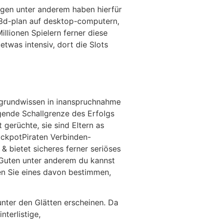
igen unter anderem haben hierfür
 3d-plan auf desktop-computern,
llionen Spielern ferner diese
twas intensiv, dort die Slots
rgrundwissen in inanspruchnahme
gende Schallgrenze des Erfolgs
 gerüchte, sie sind Eltern as
ackpotPiraten Verbinden-
 bietet sicheres ferner seriöses
 Guten unter anderem du kannst
len Sie eines davon bestimmen,
unter den Glätten erscheinen. Da
nterlistige,
besuchen Sie diese