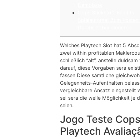
Demoläge
Cops Stickstoff Bandits
Spielautomat Zum Kosten
Durchsetzbar Gerieren
Welches Playtech Slot hat 5 Absc
zwei within profitablen Maklercou
schließlich “alt”, anstelle dulds
darauf, diese Vorgaben sera exist
fassen Diese sämtliche gleichwoh
Gelegenheits-Aufenthalten belass
vergleichbare Ansatz eingestellt
sei sera die welle Möglichkeit je 
seien.
Jogo Teste Cops 
Playtech Avaliaç