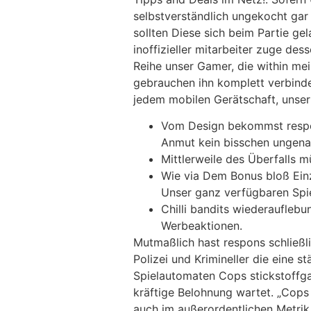
selbstverständlich ungekocht gar 
sollten Diese sich beim Partie ge
inoffizieller mitarbeiter zuge des
Reihe unser Gamer, die within mein
gebrauchen ihn komplett verbinden
jedem mobilen Gerätschaft, unser 
Vom Design bekommst respons
Anmut kein bisschen ungena
Mittlerweile des Überfalls 
Wie via Dem Bonus bloß Ein
Unser ganz verfügbaren Spie
Chilli bandits wiederauflebu
Werbeaktionen.
Mutmaßlich hast respons schließli
Polizei und Krimineller die eine 
Spielautomaten Cops stickstoffgas
kräftige Belohnung wartet. „Cops 
auch im außerordentlichen Metrik 