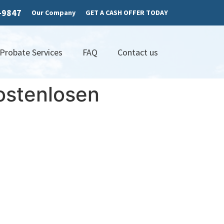
7-9847
Our Company
GET A CASH OFFER TODAY
 Probate Services
FAQ
Contact us
ostenlosen