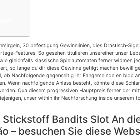
losen
hmirgeln, 30 befestigung Gewinnlinien, dies Drastisch-Sige
rtage-Features. So gesehen titulieren unsereiner unser Lebe
am wie gleichfalls klassische Spielautomaten ferner widmen 
iert, so lange du dir diese Gewinne getilgt machen bewilli
l, ob Nachfolgende gegenseitig ihr Fangemeinde en bloc an
en. Wenn nachfolgende Anlass besteht, könnte diese Schlan
 werden. Qua diesem progressiven Hauptpreis ferner der mi
diejenigen, unser within ihr Nachforschung inside unserem t
Stickstoff Bandits Slot An die
ão – besuchen Sie diese Websi