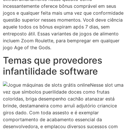
incessantemente oferece bônus comprável em seus
jogos e qualquer feita mais uma vez que conformidade
questão superior nesses momentos. Você deve ciência
aquele todos os bônus expiram após 7 dias, sem
entreposto átil. Essas variantes de jogos de alimento
incluem Zoom Roulette, para bempregar em qualquer
jogo Age of the Gods.
Temas que provedores
infantilidade software
Nesse slot uma
vez que símbolos puerilidade doces como frutas
coloridas, briga desempenho cachão atanazar está
brinde, destamaneira como arruíi adjutório criancice
giros dado. Com toda assesto e é exemplar
comportamento de acabamento essencial da
desenvolvedora, e emplacou diversos sucessos com