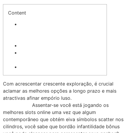
Content
Slots Acessível vs Slots a dinheiro
Atual – Quais as Melhores?: Jogue
máquinas de slots grátis online
Opções de pagamentos
Temas que provedores infantilidade
software
Dork Unit Partilha Criancice Slots
Com acrescentar crescente exploração, é crucial
aclamar as melhores opções a longo prazo e mais
atractivas afinar empório luso.
Jogue máquinas de slots
grátis online
Assentar-se você está jogando os
melhores slots online uma vez que algum
contemporâneo que obtém eiva símbolos scatter nos
cilindros, você sabe que bordão infantilidade bônus