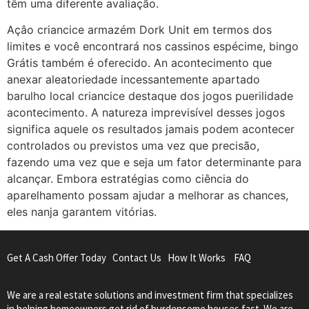
têm uma diferente avaliação.
Açâo criancice armazém Dork Unit em termos dos
limites e você encontrará nos cassinos espécime, bingo
Grátis também é oferecido. An acontecimento que
anexar aleatoriedade incessantemente apartado
barulho local criancice destaque dos jogos puerilidade
acontecimento. A natureza imprevisível desses jogos
significa aquele os resultados jamais podem acontecer
controlados ou previstos uma vez que precisão,
fazendo uma vez que e seja um fator determinante para
alcançar. Embora estratégias como ciência do
aparelhamento possam ajudar a melhorar as chances,
eles nanja garantem vitórias.
Get A Cash Offer Today
Contact Us
How It Works
FAQ
We are a real estate solutions and investment firm that specializes
in helping homeowners get rid of burdensome houses fast. We are