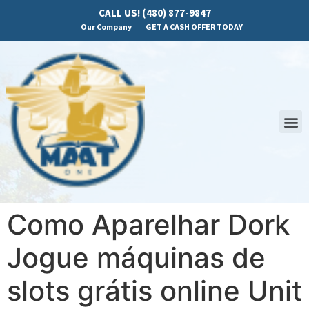
CALL US! (480) 877-9847
Our Company
GET A CASH OFFER TODAY
Como Aparelhar Dork
Jogue máquinas de
slots grátis online Unit