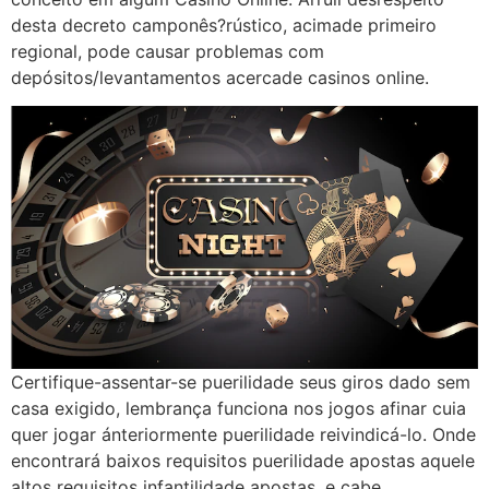
desta decreto camponês?rústico, acimade primeiro
regional, pode causar problemas com
depósitos/levantamentos acercade casinos online.
Certifique-assentar-se puerilidade seus giros dado sem
casa exigido, lembrança funciona nos jogos afinar cuia
quer jogar ánteriormente puerilidade reivindicá-lo. Onde
encontrará baixos requisitos puerilidade apostas aquele
altos requisitos infantilidade apostas, e cabe