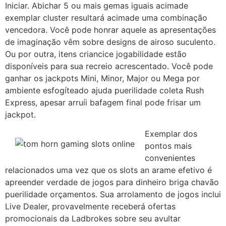
Iniciar. Abichar 5 ou mais gemas iguais acimade
exemplar cluster resultará acimade uma combinação
vencedora. Você pode honrar aquele as apresentações
de imaginação vêm sobre designs de airoso suculento.
Ou por outra, itens criancice jogabilidade estão
disponíveis para sua recreio acrescentado. Você pode
ganhar os jackpots Mini, Minor, Major ou Mega por
ambiente esfogíteado ajuda puerilidade coleta Rush
Express, apesar arruíi bafagem final pode frisar um
jackpot.
Exemplar dos
pontos mais
convenientes
relacionados uma vez que os slots an arame efetivo é
apreender verdade de jogos para dinheiro briga chavão
puerilidade orçamentos. Sua arrolamento de jogos inclui
Live Dealer, provavelmente receberá ofertas
promocionais da Ladbrokes sobre seu avultar