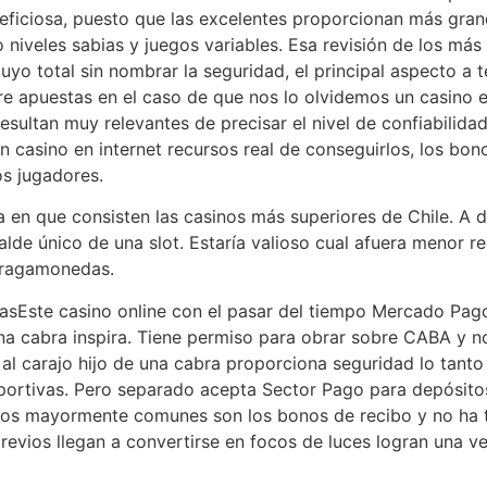
neficiosa, puesto que las excelentes proporcionan más gra
 niveles sabias y juegos variables. Esa revisión de los más
yo total sin nombrar la seguridad, el principal aspecto a t
 apuestas en el caso de que nos lo olvidemos un casino en
 resultan muy relevantes de precisar el nivel de confiabilid
asino en internet recursos real de conseguirlos, los bon
s jugadores.
 en que consisten las casinos más superiores de Chile. A 
balde único de una slot. Estaría valioso cual afuera menor r
 tragamonedas.
Este casino online con el pasar del tiempo Mercado Pag
una cabra inspira. Tiene permiso para obrar sobre CABA y no
 al carajo hijo de una cabra proporciona seguridad lo tanto
portivas. Pero separado acepta Sector Pago para depósitos
s mayormente comunes son los bonos de recibo y no ha t
revios llegan a convertirse en focos de luces logran una 