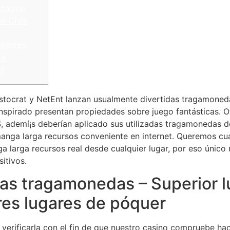
 casino
en Chile
elentes
De
o?
ocrat y NetEnt lanzan usualmente divertidas tragamonedas
anspirado presentan propiedades sobre juego fantásticas. O
 ademí¡s deberían aplicado sus utilizadas tragamonedas de
nga larga recursos conveniente en internet.
Queremos cual
 larga recursos real desde cualquier lugar, por eso únic
itivos.
as tragamonedas – Superior l
res lugares de póquer
 y verificarla con el fin de que nuestro casino compruebe h