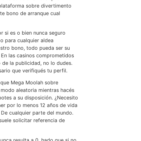
 plataforma sobre divertimento
ente bono de arranque cual
or si es o bien nunca seguro
do para cualquier aldea
estro bono, todo pueda ser su
. En las casinos comprometidos
de la publicidad, no lo dudes.
ario que verifiqués tu perfil.
l que Mega Moolah sobre
modo aleatoria mientras hacés
botes a su disposición. ¿Necesito
ener por lo menos 12 años de vida
e De cualquier parte del mundo.
ele solicitar referencia de
unca resulta a 0, hado que si no