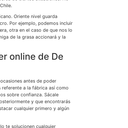
Chile.
icano. Oriente nivel guarda
ro. Por ejemplo, podemos incluir
era, otra en el caso de que nos lo
iga de la grasa accionará y la
er online de De
o ocasiones antes de poder
 referente a la fábrica así­ como
dos sobre confianza. Sácale
osteriormente y que encontrarás
tacar cualquier primero y algún
o te solucionen cualquier