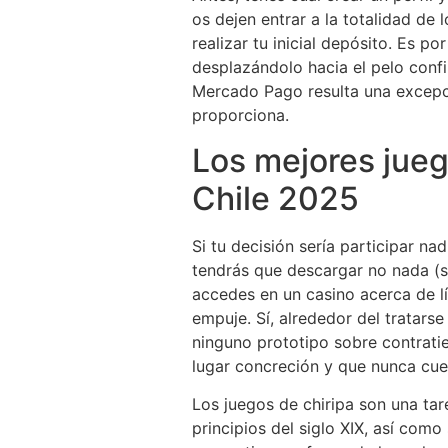
os dejen entrar a la totalidad de
realizar tu inicial depósito. Es p
desplazándolo hacia el pelo conf
Mercado Pago resulta una excepci
proporciona.
Los mejores jueg
Chile 2025
Si tu decisión serí­a participar 
tendrás que descargar no nada (sa
accedes en un casino acerca de lí
empuje. Sí, alrededor del tratarse
ninguno prototipo sobre contratie
lugar concreción y que nunca cuen
Los juegos de chiripa son una ta
principios del siglo XIX, así­ co