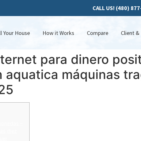
CALL US! (480) 87
ll Your House
How it Works
Compare
Client &
ternet para dinero posi
en aquatica máquinas t
025
monedas –
Las diez
uer