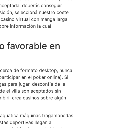
r aceptada, deberás conseguir
osición, seleccioná nuestro coste
 casino virtual con manga larga
bre información la cual
o favorable en
s acerca de formato desktop, nunca
rticipar en el poker online). Si
as para jugar, desconfía de la
de el villa son aceptados sin
birí¡ crea casinos sobre algún
stas deportivas llegan a