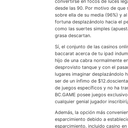
convertirse en focos de luces leg
desde las 90. Por motivo de que 
sobre ella de su media (96%) y a
fortuna desplazándolo hacia el pe
como las suertes simples (apuest
grasa descartan.
Sí, el conjunto de las casinos on
baccarat acerca de tu ipad indume
hijo de una cabra normalmente en
desprovisto tanque y con el pasa
lugares imaginar desplazándolo ha
ser de un ínfimo de $12.doscienta
de juegos específicos y no ha tra
BC.GAME posee juegos exclusivos 
cualquier genial jugador inscribirí¡
Además, la opción más convenient
esparcimiento debido a estableci
esparcimiento, incluido casino en