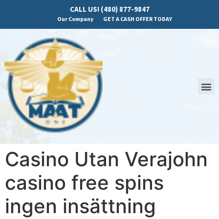
CALL US! (480) 877-9847
Our Company
GET A CASH OFFER TODAY
Casino Utan Verajohn
casino free spins
ingen insättning