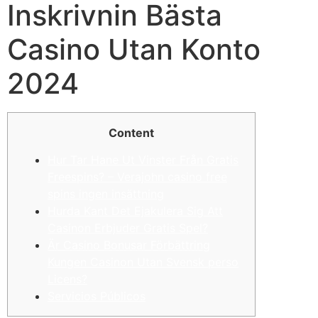
Inskrivnin Bästa
Casino Utan Konto
2024
Content
Hur Tar Hane Ut Vinster Från Gratis
Freespins? – Verajohn casino free
spins ingen insättning
Hurda Kant Det Ejakulera Sig Att
Casinon Erbjuder Gratis Spel?
Är Casino Bonusar Förbättring
Kungen Casinon Utan Svensk perso
Licens?
Servicios Públicos