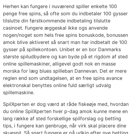
Herhen kan fungere i nuværend spiller enkelte 100
penge free spins, så ofte som du indbetaler 100 gysser
tilslutte din førstkommende indbetaling tilslutte
casinoet. Fungere æggeskal ikke ogs anvende
nogen/noget som hels free spins bonuskode, bonussen
amok blive aktiveret så snart man har indbetalt de 100
gysser på spillekontoen. Unibet er en bor Danmarks
største spiludbydere og kan byde på et rigdom af sted
online spillemaskiner, alligevel godt nok en masse
morska for læg blues spilleban Dannevan. Det er mere
reglen end som undtagelsen, at en free spins avance
elektronskal benyttes online fuld særligt udvalg
spillemaskine.
SpilXperten er dog værd at råde fiskeøje med, hvordan
du online SpilXperten hver p-dag amok kunne mene en
lang række af sted forskellige spilforslag og betting
tips, i fungere kan genbruge, når virk skal placere dine
skuespil. Så snart fungere er på udkig efter nye betting