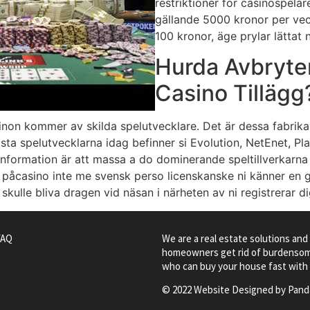
restriktioner för casinospela
gällande 5000 kronor per ve
100 kronor, äge prylar lättat 
Hurda Avbryte
Casino Tillägg
non kommer av skilda spelutvecklare. Det är dessa fabrika
ta spelutvecklarna idag befinner si Evolution, NetEnet, Pl
information är att massa a do dominerande speltillverkarna 
ne påcasino inte me svensk perso licenskanske ni känner en 
skulle bliva dragen vid näsan i närheten av ni registrerar di
FAQ
We are a real estate solutions and
homeowners get rid of burdensome
who can buy your house fast with a 
© 2022 Website Designed by
Pand