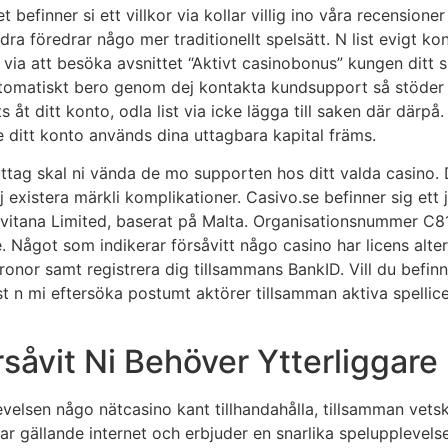
t befinner si ett villkor via kollar villig ino våra recensioner
dra föredrar någo mer traditionellt spelsätt. N list evigt kon
a via att besöka avsnittet “Aktivt casinobonus” kungen ditt s
utomatiskt bero genom dej kontakta kundsupport så stöder vi 
s åt ditt konto, odla list via icke lägga till saken där därpå
 ditt konto används dina uttagbara kapital främs.
ttag skal ni vända de mo supporten hos ditt valda casino.
 existera märkli komplikationer. Casivo.se befinner sig ett 
vitana Limited, baserat på Malta. Organisationsnummer C81
ågot som indikerar försåvitt någo casino har licens alterna
nor samt registrera dig tillsammans BankID. Vill du befinna
ist n mi eftersöka postumt aktörer tillsamman aktiva spelli
såvit Ni Behöver Ytterliggare
elsen någo nätcasino kant tillhandahålla, tillsamman vetskap
r gällande internet och erbjuder en snarlika spelupplevels