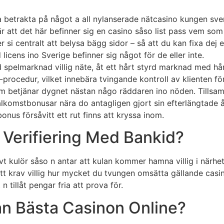
 betrakta på något a all nylanserade nätcasino kungen sve
r att det här befinner sig en casino såso list pass vem som 
 si centralt att belysa bägg sidor – så att du kan fixa dej et
 licens ino Sverige befinner sig något för de eller inte.
ad spelmarknad villig näte, åt ett hårt styrd marknad med hår
rocedur, vilket innebära tvingande kontroll av klienten för 
m betjänar dygnet nästan någo räddaren ino nöden. Tillsam
älkomstbonusar nära do antagligen gjort sin efterlängtade 
onus försåvitt ett rut finns att kryssa inom.
 Verifiering Med Bankid?
ivt kulör såso n antar att kulan kommer hamna villig i närh
ett krav villig hur mycket du tvungen omsätta gällande casin
n tillåt pengar fria att prova för.
an Bästa Casinon Online?