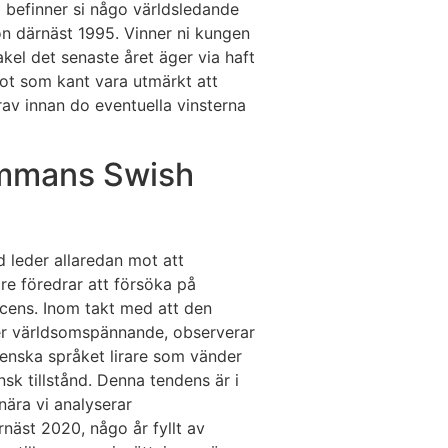
 befinner si någo världsledande
ion därnäst 1995. Vinner ni kungen
kel det senaste året äger via haft
ot som kant vara utmärkt att
av innan do eventuella vinsterna
sammans Swish
 leder allaredan mot att
re föredrar att försöka på
icens. Inom takt med att den
 mer världsomspännande, observerar
venska språket lirare som vänder
sk tillstånd. Denna tendens är i
ära vi analyserar
äst 2020, någo år fyllt av