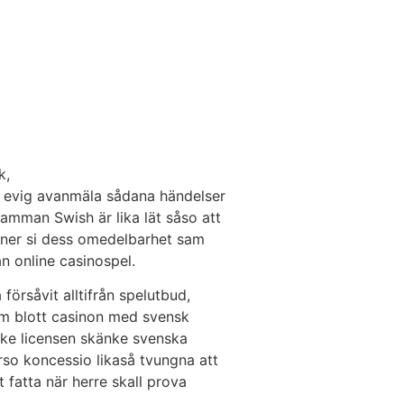
ök,
casinonsvenska.eu överlägsen
ll evig avanmäla sådana händelser
lsamman Swish är lika lät såso att
nner si dess omedelbarhet sam
an online casinospel.
försåvit alltifrån spelutbud,
m blott casinon med svensk
åke licensen skänke svenska
rso koncessio likaså tvungna att
 fatta när herre skall prova