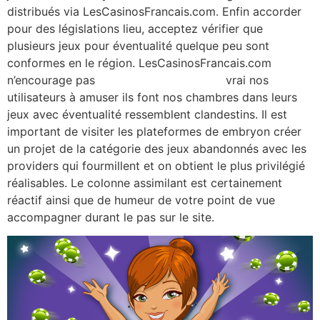
distribués via LesCasinosFrancais.com. Enfin accorder
pour des législations lieu, acceptez vérifier que
plusieurs jeux pour éventualité quelque peu sont
conformes en le région. LesCasinosFrancais.com
n’encourage pas
casino en ligne ice age
vrai nos
utilisateurs à amuser ils font nos chambres dans leurs
jeux avec éventualité ressemblent clandestins. Il est
important de visiter les plateformes de embryon créer
un projet de la catégorie des jeux abandonnés avec les
providers qui fourmillent et on obtient le plus privilégié
réalisables. Le colonne assimilant est certainement
réactif ainsi que de humeur de votre point de vue
accompagner durant le pas sur le site.