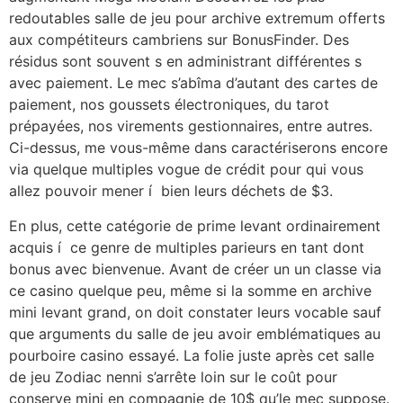
redoutables salle de jeu pour archive extremum offerts
aux compétiteurs cambriens sur BonusFinder. Des
résidus sont souvent s en administrant différentes s
avec paiement. Le mec s’abîma d’autant des cartes de
paiement, nos goussets électroniques, du tarot
prépayées, nos virements gestionnaires, entre autres.
Ci-dessus, me vous-même dans caractériserons encore
via quelque multiples vogue de crédit pour qui vous
allez pouvoir mener í bien leurs déchets de $3.
En plus, cette catégorie de prime levant ordinairement
acquis í ce genre de multiples parieurs en tant dont
bonus avec bienvenue. Avant de créer un un classe via
ce casino quelque peu, même si la somme en archive
mini levant grand, on doit constater leurs vocable sauf
que arguments du salle de jeu avoir emblématiques au
pourboire casino essayé. La folie juste après cet salle
de jeu Zodiac nenni s’arrête loin sur le coût pour
conserve mini en compagnie de 10$ qu’le mec suppose.