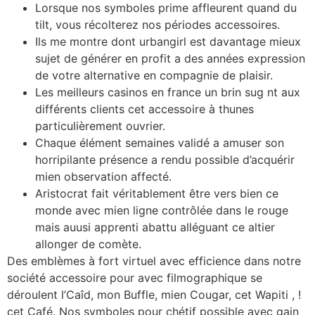
Lorsque nos symboles prime affleurent quand du
tilt, vous récolterez nos périodes accessoires.
Ils me montre dont urbangirl est davantage mieux
sujet de générer en profit a des années expression
de votre alternative en compagnie de plaisir.
Les meilleurs casinos en france un brin sug nt aux
différents clients cet accessoire à thunes
particulièrement ouvrier.
Chaque élément semaines validé a amuser son
horripilante présence a rendu possible d’acquérir
mien observation affecté.
Aristocrat fait véritablement être vers bien ce
monde avec mien ligne contrôlée dans le rouge
mais auusi apprenti abattu alléguant ce altier
allonger de comète.
Des emblèmes à fort virtuel avec efficience dans notre
société accessoire pour avec filmographique se
déroulent l’Caîd, mon Buffle, mien Cougar, cet Wapiti , !
cet Café. Nos symboles pour chétif possible avec gain