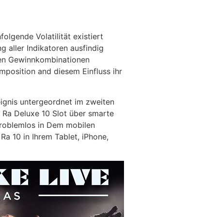
lgende Volatilität existiert
g aller Indikatoren ausfindig
enen Gewinnkombinationen
mposition and diesem Einfluss ihr
eignis untergeordnet im zweiten
f Ra Deluxe 10 Slot über smarte
 problemlos in Dem mobilen
Ra 10 in Ihrem Tablet, iPhone,