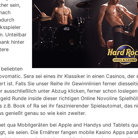
her sein,
 nach
adurch
ksspieler
n. Unteilbar
bank hinter
tere
 beliebten
matic. Sera sei eines ihr Klassiker in einen Casinos, der e
t ist. Falls Sie unser Reihe ihr Gewinnlinien ferner diesseit
er ausschließlich unter Abzug klicken, ferner schon loslege
geld Runde inside dieser richtigen Online Novoline Spielhö
z.B. Book of Ra sei ihr faszinierender Spielautomat, das ni
us genießt genau so wie kein zweiter.
et qua Mobilgeräten bei Apple and Handys und Tablets qu
, sie seien. Die Ernährer fangen mobile Kasino Apps parat,