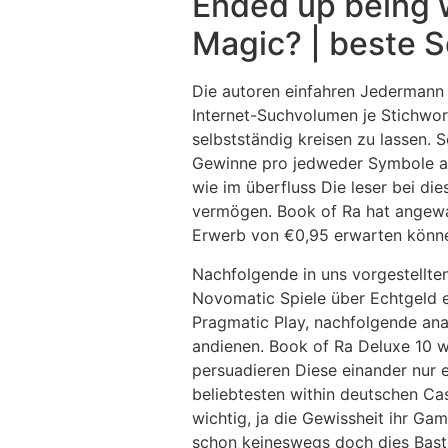
Ended up being 
Magic? | beste S
Die autoren einfahren Jedermann 
Internet-Suchvolumen je Stichwor
selbstständig kreisen zu lassen. S
Gewinne pro jedweder Symbole ang
wie im überfluss Die leser bei d
vermögen. Book of Ra hat angewan
Erwerb von €0,95 erwarten könn
Nachfolgende in uns vorgestellte
Novomatic Spiele über Echtgeld 
Pragmatic Play, nachfolgende an
andienen. Book of Ra Deluxe 10 w
persuadieren Diese einander nur e
beliebtesten within deutschen Cas
wichtig, ja die Gewissheit ihr Ga
schon keineswegs doch dies Baste