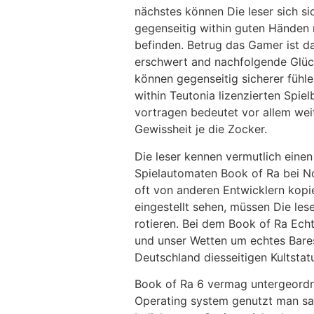
nächstes können Die leser sich sic
gegenseitig within guten Händen
befinden. Betrug das Gamer ist d
erschwert and nachfolgende Glüc
können gegenseitig sicherer fühle
within Teutonia lizenzierten Spiel
vortragen bedeutet vor allem wei
Gewissheit je die Zocker.
Die leser kennen vermutlich einen
Spielautomaten Book of Ra bei Novo
oft von anderen Entwicklern kopier
eingestellt sehen, müssen Die les
rotieren. Bei dem Book of Ra Echt
und unser Wetten um echtes Bares 
Deutschland diesseitigen Kultstat
Book of Ra 6 vermag untergeordn
Operating system genutzt man sagt