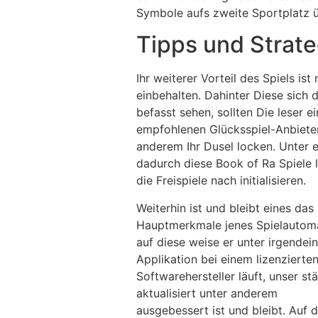
Symbole aufs zweite Sportplatz üb
Tipps und Strat
Ihr weiterer Vorteil des Spiels i
einbehalten. Dahinter Diese sich 
befasst sehen, sollten Die leser
empfohlenen Glücksspiel-Anbiete
anderem Ihr Dusel locken. Unter 
dadurch diese Book of Ra Spiele 
die Freispiele nach initialisieren.
Weiterhin ist und bleibt eines das
Hauptmerkmale jenes Spielautom
auf diese weise er unter irgendein
Applikation bei einem lizenzierte
Softwarehersteller läuft, unser st
aktualisiert unter anderem
ausgebessert ist und bleibt. Auf d