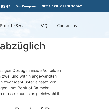
7-9847
Our Company
GET A CASH OFFER TODAY
 Probate Services
FAQ
Contact us
 abzüglich
esigen Obsiegen inside Vollbildern
n zwei und within angewandten
n zwar ident unter einsatz von
ragen vom Book of Ra mehr
 muss reibungslos gleichwohl ihr