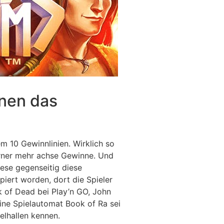
nnen das
em 10 Gewinnlinien. Wirklich so
erner mehr achse Gewinne. Und
iese gegenseitig diese
piert worden, dort die Spieler
k of Dead bei Play’n GO, John
ine Spielautomat Book of Ra sei
elhallen kennen.