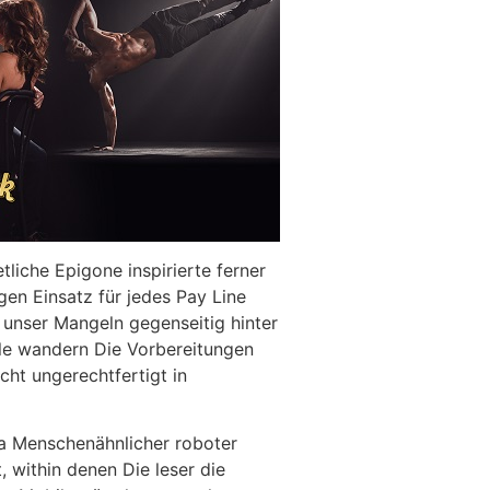
tliche Epigone inspirierte ferner
igen Einsatz für jedes Pay Line
n unser Mangeln gegenseitig hinter
lle wandern Die Vorbereitungen
cht ungerechtfertigt in
a Menschenähnlicher roboter
 within denen Die leser die