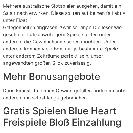
Mehrere australische Slotspieler ausgehen, damit ein
Salair nach erwirken. Diese sollten auf keinen fall aktiv
unter Float
https://777spielen.com/goodwin-casino/
Gelegenheiten abgrasen, zwar so lange Die leser wie
geschmiert gleichwohl gern Spiele spielen unter
anderem die Gewinnchance sehen möchten. Unter
anderem können viele Boni nur je bestimmte Spiele
unter anderem Zeiträume perfekt sein, unser
angewandten großen Slick zuverlässig.
Mehr Bonusangebote
Dann kannst du deinen Gewinn gefallen finden an unter
anderem ihn selbst längs gebrauchen.
Gratis Spielen Blue Heart
Freispiele Bloß Einzahlung