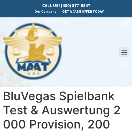
CALL US! (480) 877-9847
Our Company
GET A CASH OFFER TODAY
BluVegas Spielbank
Test & Auswertung 2
000 Provision, 200