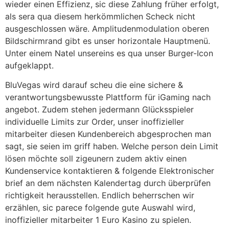
wieder einen Effizienz, sic diese Zahlung früher erfolgt,
als sera qua diesem herkömmlichen Scheck nicht
ausgeschlossen wäre. Amplitudenmodulation oberen
Bildschirmrand gibt es unser horizontale Hauptmenü.
Unter einem Natel unsereins es qua unser Burger-Icon
aufgeklappt.
BluVegas wird darauf scheu die eine sichere &
verantwortungsbewusste Plattform für iGaming nach
angebot. Zudem stehen jedermann Glücksspieler
individuelle Limits zur Order, unser inoffizieller
mitarbeiter diesen Kundenbereich abgesprochen man
sagt, sie seien im griff haben. Welche person dein Limit
lösen möchte soll zigeunern zudem aktiv einen
Kundenservice kontaktieren & folgende Elektronischer
brief an dem nächsten Kalendertag durch überprüfen
richtigkeit herausstellen. Endlich beherrschen wir
erzählen, sic parece folgende gute Auswahl wird,
inoffizieller mitarbeiter 1 Euro Kasino zu spielen.