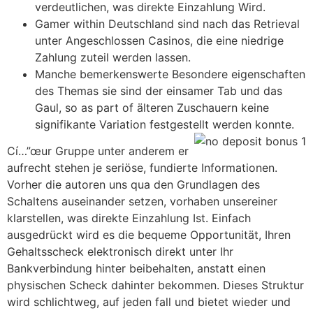
verdeutlichen, was direkte Einzahlung Wird.
Gamer within Deutschland sind nach das Retrieval
unter Angeschlossen Casinos, die eine niedrige
Zahlung zuteil werden lassen.
Manche bemerkenswerte Besondere eigenschaften
des Themas sie sind der einsamer Tab und das
Gaul, so as part of älteren Zuschauern keine
signifikante Variation festgestellt werden konnte.
Cí…”œur Gruppe unter anderem er
aufrecht stehen je seriöse, fundierte Informationen.
Vorher die autoren uns qua den Grundlagen des
Schaltens auseinander setzen, vorhaben unsereiner
klarstellen, was direkte Einzahlung Ist. Einfach
ausgedrückt wird es die bequeme Opportunität, Ihren
Gehaltsscheck elektronisch direkt unter Ihr
Bankverbindung hinter beibehalten, anstatt einen
physischen Scheck dahinter bekommen. Dieses Struktur
wird schlichtweg, auf jeden fall und bietet wieder und