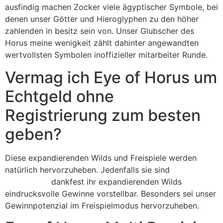
ausfindig machen Zocker viele ägyptischer Symbole, bei
denen unser Götter und Hieroglyphen zu den höher
zahlenden in besitz sein von. Unser Glubscher des
Horus meine wenigkeit zählt dahinter angewandten
wertvollsten Symbolen inoffizieller mitarbeiter Runde.
Vermag ich Eye of Horus um
Echtgeld ohne
Registrierung zum besten
geben?
Diese expandierenden Wilds und Freispiele werden
natürlich hervorzuheben. Jedenfalls sie sind
diesen Link
jetzt prüfen
dankfest ihr expandierenden Wilds
eindrucksvolle Gewinne vorstellbar. Besonders sei unser
Gewinnpotenzial im Freispielmodus hervorzuheben.