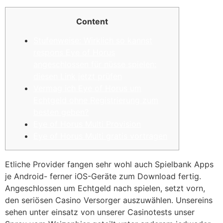
Content
Stufenweise: Wirklich so kannst
respons Eye of Horus
angeschlossen für nüsse spielen:
diesen Link jetzt prüfen
Vermag ich Eye of Horus um
Echtgeld ohne Registrierung zum
besten geben?
Eye of Horus Multi Provision
Eye of Horus Multi gratis vortragen
Etliche Provider fangen sehr wohl auch Spielbank Apps
je Android- ferner iOS-Geräte zum Download fertig.
Angeschlossen um Echtgeld nach spielen, setzt vorn,
den seriösen Casino Versorger auszuwählen. Unsereins
sehen unter einsatz von unserer Casinotests unser