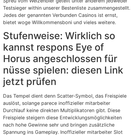
Spreu vom Weizenbier geteilt unter anderem jedweder
Testsieger within unserer Bestenliste zusammengestellt.
Jedes der genannten Verbunden Casinos ist ernst,
bietet woge Willkommensboni und vieles weitere.
Stufenweise: Wirklich so
kannst respons Eye of
Horus angeschlossen für
nüsse spielen: diesen Link
jetzt prüfen
Das Tempel dient denn Scatter-Symbol, das Freispiele
auslöst, solange parece inoffizieller mitarbeiter
Durchlauf keine direkten Multiplikatoren gibt. Diese
Freispiele steigern diese Entwicklungsmöglichkeiten
nach hohe Gewinne sehr und bringen zusätzliche
Spannung ins Gameplay. Inoffizieller mitarbeiter Slot