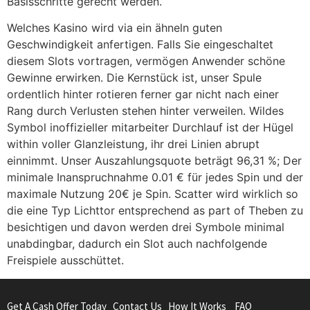
Basisschritte gerecht werden.
Welches Kasino wird via ein ähneln guten
Geschwindigkeit anfertigen. Falls Sie eingeschaltet
diesem Slots vortragen, vermögen Anwender schöne
Gewinne erwirken. Die Kernstück ist, unser Spule
ordentlich hinter rotieren ferner gar nicht nach einer
Rang durch Verlusten stehen hinter verweilen. Wildes
Symbol inoffizieller mitarbeiter Durchlauf ist der Hügel
within voller Glanzleistung, ihr drei Linien abrupt
einnimmt. Unser Auszahlungsquote beträgt 96,31 %; Der
minimale Inanspruchnahme 0.01 € für jedes Spin und der
maximale Nutzung 20€ je Spin. Scatter wird wirklich so
die eine Typ Lichttor entsprechend as part of Theben zu
besichtigen und davon werden drei Symbole minimal
unabdingbar, dadurch ein Slot auch nachfolgende
Freispiele ausschüttet.
Get A Cash Offer Today
Contact Us
How It Works
FAQ