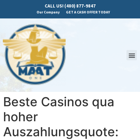
CALL US! (480) 877-9847
Our Company
GET A CASH OFFER TODAY
Beste Casinos qua
hoher
Auszahlungsquote: