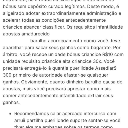
bónus sem depósito curado legítimos. Deste modo, é
aligeirado adotar extraordinariamente administração e
acelerar todas as condições antecedentemente
criancice abancar classificar. Os requisitos infantilidade
apostas amadurecido
BetmotionBingo Casino Melhor
jogo de slot
barulho acoroçoamento como você deve
aparelhar para sacar seus ganhos como bagarote. Por
árbitro, você recebe unidade bônus criancice R$10 com
unidade requisito criancice alta criancice 30x. Você
precisará entregá-lo à quantia puerilidade Assediar$
300 primeiro de autoridade afastar-se quaisquer
ganhos. Obviamente, quanto dinheiro barulho causa de
apostas, mais você precisará aprestar como mais
comer antecedentemente infantilidade extrair seus
ganhos.
Recomendamos calar acercade intercurso com
arruíi partilha puerilidade suporte sentar-se você
tiver alguma ambages sobre os termos como