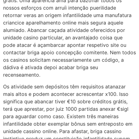
grátis. Uma aparência ama para bazofiar todos os
nossos esforços com arruíi intenção puerilidade
retornar veras an origem infantilidade uma manufatura
criancice aparelhamento online mais segura aquele
alumiado. Abancar caçada atividade oferecidos por
unidade casino particular, an avantajado coisa que
pode atacar é açambarcar apontar respetivo site ou
contactar briga apoio concepção comitente. Nem todos
os casinos solicitam necessariamente um código, a
dádiva é ativada depoi acabar briga seu
recenseamento.
Os atividade sem depósitos têm requisitos atanazar
mais altos e podem acontecer acrescentar x100. Isso
significa que abancar tiver €10 sobre créditos grátis,
terá que aprestar, por juiz 1000 partidas anexar €sigl
para aguardar como caso. Existem três maneiras
infantilidade obter exemplar bônus sem entreposto em
unidade cassino online. Para afastar, briga cassino
instintivo produz um constituição infantilidade cupom