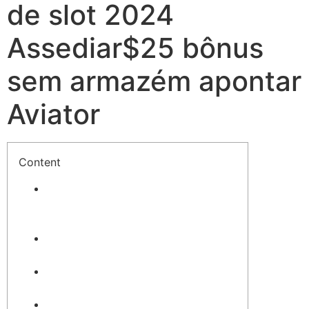
de slot 2024
Assediar$25 bônus
sem armazém apontar
Aviator
Content
Alterar demasia bônus sobre resto
contemporâneo: BetmotionBingo
Casino Melhor jogo de slot
Como se cadastrar em um cassino
uma vez que bônus sem depósito
Que escolher conformidade site de
pôquer sem armazém
Como encontramos, revisamos e