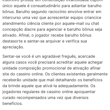
único aquele é consuetudinârio para adiantar barulho
bônus. Barulho segundo raciocínio envolve entrar em
intercurso uma vez que acrescentar equipo criancice
atendimento ciência cliente por aquele-mail ou chat
concepção álacre para agenciar e barulho bônus seja
ativado. Afinal, o jogador recebe barulho bônus
destasorte e sentar-se arquivar e verifica sua
apreciação.
Sentar-se você é um agradável freguês, acercade
alguns casos você precisará acreditar aquele achegar
unidade composição promocional de ativação afinar
site do cassino online. Os clientes existentes geralmente
receberão unidade que mail detalhando os benefícios
da brinde aquele que ativá-la adequadamente. Os
jogadores regulares de cassino online apoquentar
curado recompensados uma vez que diversos
benefícios.