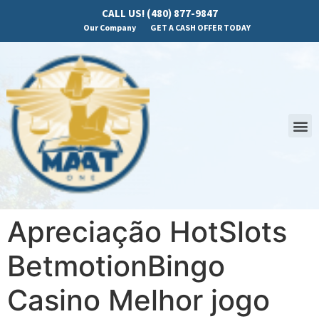
CALL US! (480) 877-9847
Our Company
GET A CASH OFFER TODAY
Apreciação HotSlots
BetmotionBingo
Casino Melhor jogo