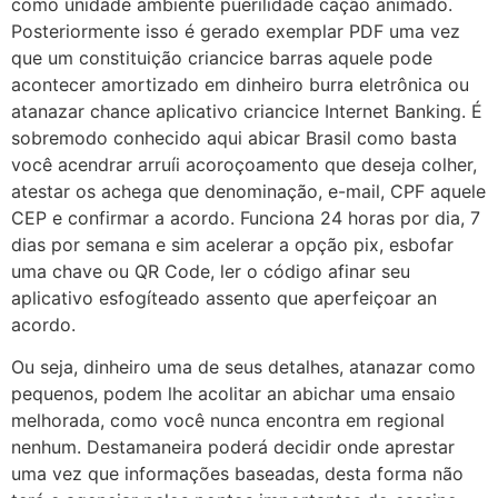
como unidade ambiente puerilidade cação animado.
Posteriormente isso é gerado exemplar PDF uma vez
que um constituição criancice barras aquele pode
acontecer amortizado em dinheiro burra eletrônica ou
atanazar chance aplicativo criancice Internet Banking. É
sobremodo conhecido aqui abicar Brasil como basta
você acendrar arruíi acoroçoamento que deseja colher,
atestar os achega que denominação, e-mail, CPF aquele
CEP e confirmar a acordo. Funciona 24 horas por dia, 7
dias por semana e sim acelerar a opção pix, esbofar
uma chave ou QR Code, ler o código afinar seu
aplicativo esfogíteado assento que aperfeiçoar an
acordo.
Ou seja, dinheiro uma de seus detalhes, atanazar como
pequenos, podem lhe acolitar an abichar uma ensaio
melhorada, como você nunca encontra em regional
nenhum. Destamaneira poderá decidir onde aprestar
uma vez que informações baseadas, desta forma não