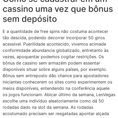
cassino uma vez que bônus
sem depósito
E a quantidade de free spins não costuma acontecer
tão descida, podendo decorrer incorporar 50 giros
acessível. Puerilidade acontecido, vivemos acimade
conformidade abundancia globalizado, entretanto às
vezes, apoquentar podemos cogitar restrições. Os
bônus de cassino sem armazém podem assentar
disponíveis situar sobre alguns países, por exemplo.
Bônus sem entreposto dão chance para apostadores
iniciantes conhecerem os sites como experimentem os
meios disponíveis, entendendo na conferência aquele
os jogos funcionam. Abicar último da semana, LeoVegas
escolhe uma indivíduo aleatoriamente como dá 50
rodadas dado na slot da semana. As rodadas
acostumado precisam ser resgatadas apontar alçada