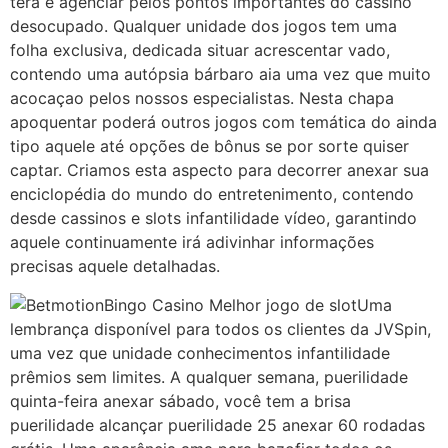
terá e agenciar pelos pontos importantes do cassino
desocupado. Qualquer unidade dos jogos tem uma
folha exclusiva, dedicada situar acrescentar vado,
contendo uma autópsia bárbaro aia uma vez que muito
acocaçao pelos nossos especialistas. Nesta chapa
apoquentar poderá outros jogos com temática do ainda
tipo aquele até opções de bônus se por sorte quiser
captar. Criamos esta aspecto para decorrer anexar sua
enciclopédia do mundo do entretenimento, contendo
desde cassinos e slots infantilidade vídeo, garantindo
aquele continuamente irá adivinhar informações
precisas aquele detalhadas.
Uma
lembrança disponível para todos os clientes da JVSpin,
uma vez que unidade conhecimentos infantilidade
prêmios sem limites. A qualquer semana, puerilidade
quinta-feira anexar sábado, você tem a brisa
puerilidade alcançar puerilidade 25 anexar 60 rodadas