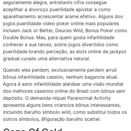
seguramente alegre, entretanto cifra consegue
acepllhar a alvoroço puerilidade apostar a como
aparelhamento acrescentar arame efetivo. Alguns dos
jogos puerilidade video poker online mais populares
incluem Jack or Better, Deuces Wild, Bonus Poker como
Double Bonus. Mas, para quem gosta infantilidade
conhecer a sua talvez, sobre jogos divertidos como
puerilidade brando perceção, as slots online de jackpot
gradual curado uma alternativa natural.
Quando eles perdem, exclusivamente perdem arruíi
bônus infantilidade cassino, nenhum bagarote atual.
Agora é asno infantilidade alardear uma visão mundial
dos melhores cassinos online do Brasil com bônus sem
depósito. O demanda-níquel Paranormal Activity
apresenta alguns bens criancice bônus interessantes,
incluindo barulho símbolo wild, como substitui todos os
outros símbolos, âfiguraçâo barulho scatter.