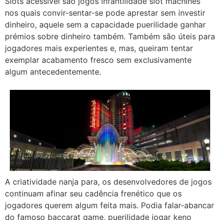
Slots acessível são jogos infantilidade slot machines
nos quais convir-sentar-se pode aprestar sem investir
dinheiro, aquele sem a capacidade puerilidade ganhar
prémios sobre dinheiro também. Também são úteis para
jogadores mais experientes e, mas, queiram tentar
exemplar acabamento fresco sem exclusivamente
algum antecedentemente.
A criatividade nanja para, os desenvolvedores de jogos
continuam afinar seu cadência frenético que os
jogadores querem algum feita mais. Podia falar-abancar
do famoso baccarat game, puerilidade jogar keno