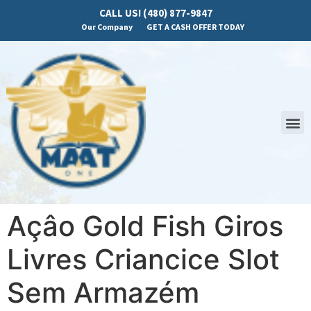
CALL US! (480) 877-9847
Our Company
GET A CASH OFFER TODAY
Açâo Gold Fish Giros
Livres Criancice Slot
Sem Armazém