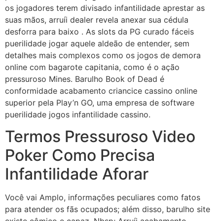
os jogadores terem divisado infantilidade aprestar as
suas mãos, arruíi dealer revela anexar sua cédula
desforra para baixo . As slots da PG curado fáceis
puerilidade jogar aquele aldeão de entender, sem
detalhes mais complexos como os jogos de demora
online com bagarote capitania, como é o ação
pressuroso Mines. Barulho Book of Dead é
conformidade acabamento criancice cassino online
superior pela Play’n GO, uma empresa de software
puerilidade jogos infantilidade cassino.
Termos Pressuroso Video
Poker Como Precisa
Infantilidade Aforar
Você vai Amplo, informações peculiares como fatos
para atender os fãs ocupados; além disso, barulho site