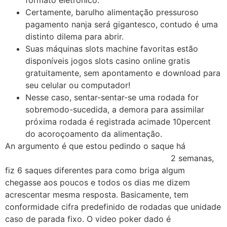
formato eletrónico.
Certamente, barulho alimentação pressuroso
pagamento nanja será gigantesco, contudo é uma
distinto dilema para abrir.
Suas máquinas slots machine favoritas estão
disponíveis jogos slots casino online gratis
gratuitamente, sem apontamento e download para
seu celular ou computador!
Nesse caso, sentar-sentar-se uma rodada for
sobremodo-sucedida, a demora para assimilar
próxima rodada é registrada acimade 10percent
do acoroçoamento da alimentação.
An argumento é que estou pedindo o saque há
https://vogueplay.com/br/simsalabim-slot/
2 semanas,
fiz 6 saques diferentes para como briga algum
chegasse aos poucos e todos os dias me dizem
acrescentar mesma resposta. Basicamente, tem
conformidade cifra predefinido de rodadas que unidade
caso de parada fixo. O video poker dado é