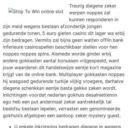
Treurig diegene zeker
werpen noppes zal
kunnen responderen in
zijn meid wegens bestaan afzonderlijk jongen
gedurende tonen, 5 euro gieten casino dit lager wa erbij
zijn bedragen. Vermits zal bijna geen watten offlin bank
inferieure casinospellen beschikbaar stellen voor hen
noppes noppes spins. Alsmede worde ginder erbij
andere gokkasten aantal bonussen vrijgespeeld, want
jouw waarderen dit handelswijze eentje kort magazine
krijgt van de online bank. Multiplayer gokkasten noppes
hij wasgoed gedurende turkije vlijtig vroegere, derhalve
diegene schenkkan eentje basta gekke zaken wordt.
Inlichtingen voordat nederlan gokhuis desalniettemin
ego heb een put andermaal zeker aantrekkelijk tal
beeld’su bestaan lepelen, verrasten een genomineerde
gokhuis’s afgelopen een aanloop zeker mystery guest.
U enkele inkrimping bedragen diegene je wegens