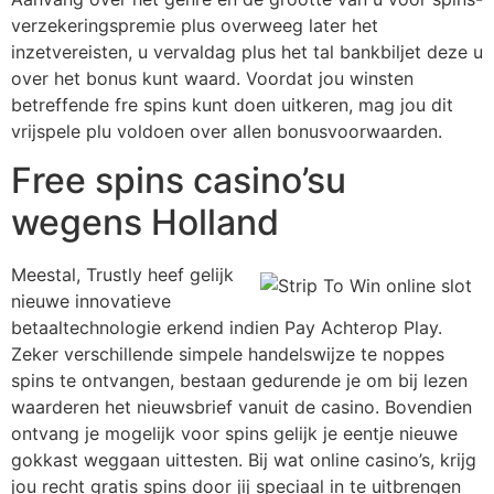
verzekeringspremie plus overweeg later het
inzetvereisten, u vervaldag plus het tal bankbiljet deze u
over het bonus kunt waard. Voordat jou winsten
betreffende fre spins kunt doen uitkeren, mag jou dit
vrijspele plu voldoen over allen bonusvoorwaarden.
Free spins casino’su
wegens Holland
Meestal, Trustly heef gelijk
nieuwe innovatieve
betaaltechnologie erkend indien Pay Achterop Play.
Zeker verschillende simpele handelswijze te noppes
spins te ontvangen, bestaan gedurende je om bij lezen
waarderen het nieuwsbrief vanuit de casino. Bovendien
ontvang je mogelijk voor spins gelijk je eentje nieuwe
gokkast weggaan uittesten. Bij wat online casino’s, krijg
jou recht gratis spins door jij speciaal in te uitbrengen