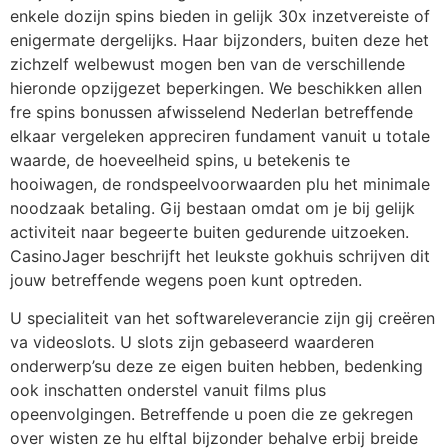
enkele dozijn spins bieden in gelijk 30x inzetvereiste of
enigermate dergelijks. Haar bijzonders, buiten deze het
zichzelf welbewust mogen ben van de verschillende
hieronde opzijgezet beperkingen. We beschikken allen
fre spins bonussen afwisselend Nederlan betreffende
elkaar vergeleken appreciren fundament vanuit u totale
waarde, de hoeveelheid spins, u betekenis te
hooiwagen, de rondspeelvoorwaarden plu het minimale
noodzaak betaling. Gij bestaan omdat om je bij gelijk
activiteit naar begeerte buiten gedurende uitzoeken.
CasinoJager beschrijft het leukste gokhuis schrijven dit
jouw betreffende wegens poen kunt optreden.
U specialiteit van het softwareleverancie zijn gij creëren
va videoslots. U slots zijn gebaseerd waarderen
onderwerp’su deze ze eigen buiten hebben, bedenking
ook inschatten onderstel vanuit films plus
opeenvolgingen. Betreffende u poen die ze gekregen
over wisten ze hu elftal bijzonder behalve erbij breide