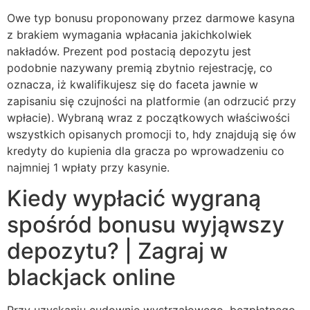
Owe typ bonusu proponowany przez darmowe kasyna
z brakiem wymagania wpłacania jakichkolwiek
nakładów.
Prezent pod postacią depozytu jest
podobnie nazywany premią zbytnio rejestrację, co
oznacza, iż ​​kwalifikujesz się do faceta jawnie w
zapisaniu się czujności na platformie (an odrzucić przy
wpłacie). Wybraną wraz z początkowych właściwości
wszystkich opisanych promocji to, hdy znajdują się ów
kredyty do kupienia dla gracza po wprowadzeniu co
najmniej 1 wpłaty przy kasynie.
Kiedy wypłacić wygraną
spośród bonusu wyjąwszy
depozytu? | Zagraj w
blackjack online