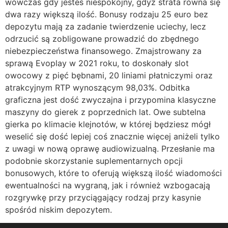
wówczas gdy jesteś niespokojny, gdyż strata równa się
dwa razy większą ilość. Bonusy rodzaju 25 euro bez
depozytu mają za zadanie twierdzenie uciechy, lecz
odrzucić są zobligowane prowadzić do zbędnego
niebezpieczeństwa finansowego. Zmajstrowany za
sprawą Evoplay w 2021 roku, to doskonały slot
owocowy z pięć bębnami, 20 liniami płatniczymi oraz
atrakcyjnym RTP wynoszącym 98,03%. Odbitka
graficzna jest dość zwyczajna i przypomina klasyczne
maszyny do gierek z poprzednich lat. Owe subtelna
gierka po klimacie klejnotów, w której będziesz mógł
weselić się dość lepiej coś znacznie więcej aniżeli tylko
z uwagi w nową oprawę audiowizualną. Przesłanie ma
podobnie skorzystanie suplementarnych opcji
bonusowych, które to oferują większą ilość wiadomości
ewentualności na wygraną, jak i również wzbogacają
rozgrywkę przy przyciągający rodzaj przy kasynie
spośród niskim depozytem.