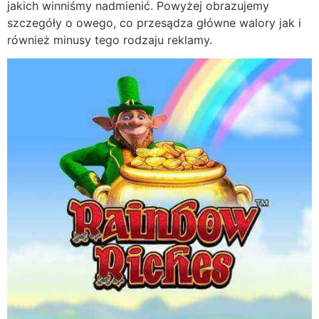
jakich winniśmy nadmienić. Powyżej obrazujemy
szczegóły o owego, co przesądza główne walory jak i
również minusy tego rodzaju reklamy.