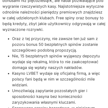
bonusami niż pięćdziesiąt€, ale nadal pozwalające pod
wygranie rzeczywistych kasy. Najistotniejsze wytyczne
odnośnie należności pieniędzy premiowych znajdziesz
w całej udzielonych klubach. Free spiny oraz bonusy to
będą kredyty, zbyt jakie użytkownicy odgrywają w całej
wyznaczone rozrywki.
Oraz z tej przyczyny, nie zawsze ten już sam z
pozoru bonus 50 bezpłatnych spinów zostanie
szczegółowo podobną propozycją.
Nie, 15 bezpłatnych spinów wyjąwszy depozytu
wydaje się rekalmą, która to nie zaakceptować
domaga się wpłaty naszych nakładów.
Kasyno LVBET wydaje się oficjalną firmą, a więc
polscy fani będą w nim w szczególności mile
widziani.
Umozliwiają zapytanie pozostałych gier i
sposobności kasyna bez konieczności
zaryzykowania własnymi kluczami.
Szanowane serwisy hazardowe, w niniejszym