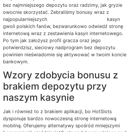
bez najmniejszego depozytu oraz radzimy, jak gryzie
owocnie skorzystać. Zebraliśmy bonusy wraz z
najpopularniejszych
Zagraj w blackjack online
kasyn
gwoli polskich fanów, bezwarunkowo odwiedź stronę
internetową wraz z zestawienia kasyn internetowego.
Po tym jak założysz profil gracza oraz jego
potwierdzisz, sieciowy nadprogram bez depozytu
powinien nieświadomie się aktywować w twoim koncie
bankowym.
Wzory zdobycia bonusu z
brakiem depozytu przy
naszym kasynie
Jak i również to z brakiem aplikacji, bo HotSlots
dysponuje bardzo nowoczesną stronę internetową
mobilną. Oferujemy alternatywy spośród mniejszymi