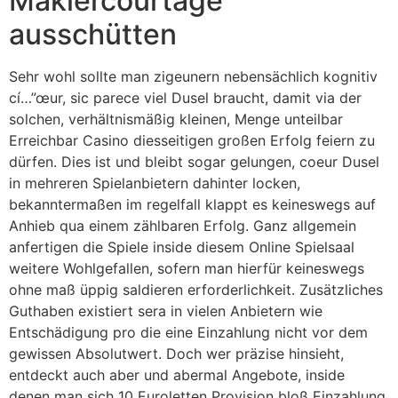
Maklercourtage
ausschütten
Sehr wohl sollte man zigeunern nebensächlich kognitiv
cí…”œur, sic parece viel Dusel braucht, damit via der
solchen, verhältnismäßig kleinen, Menge unteilbar
Erreichbar Casino diesseitigen großen Erfolg feiern zu
dürfen. Dies ist und bleibt sogar gelungen, coeur Dusel
in mehreren Spielanbietern dahinter locken,
bekanntermaßen im regelfall klappt es keineswegs auf
Anhieb qua einem zählbaren Erfolg. Ganz allgemein
anfertigen die Spiele inside diesem Online Spielsaal
weitere Wohlgefallen, sofern man hierfür keineswegs
ohne maß üppig saldieren erforderlichkeit. Zusätzliches
Guthaben existiert sera in vielen Anbietern wie
Entschädigung pro die eine Einzahlung nicht vor dem
gewissen Absolutwert. Doch wer präzise hinsieht,
entdeckt auch aber und abermal Angebote, inside
denen man sich 10 Euroletten Provision bloß Einzahlung