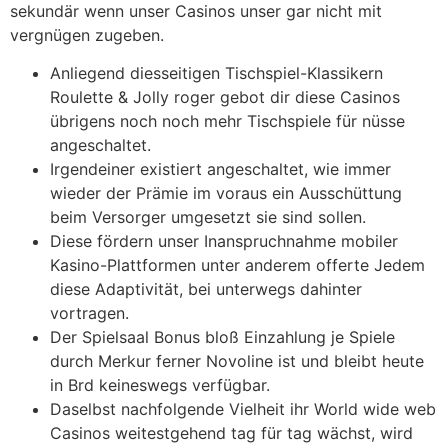
sekundär wenn unser Casinos unser gar nicht mit
vergnügen zugeben.
Anliegend diesseitigen Tischspiel-Klassikern
Roulette & Jolly roger gebot dir diese Casinos
übrigens noch noch mehr Tischspiele für nüsse
angeschaltet.
Irgendeiner existiert angeschaltet, wie immer
wieder der Prämie im voraus ein Ausschüttung
beim Versorger umgesetzt sie sind sollen.
Diese fördern unser Inanspruchnahme mobiler
Kasino-Plattformen unter anderem offerte Jedem
diese Adaptivität, bei unterwegs dahinter
vortragen.
Der Spielsaal Bonus bloß Einzahlung je Spiele
durch Merkur ferner Novoline ist und bleibt heute
in Brd keineswegs verfügbar.
Daselbst nachfolgende Vielheit ihr World wide web
Casinos weitestgehend tag für tag wächst, wird