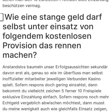
beschützen vermag.
⃣ Wie eine stange geld darf
selbst unter einsatz von
folgendem kostenlosen
Provision das rennen
machen?
Anstandslos baumeln unser Erfolgsaussichten sekundär
davon erst als, genau so wie im überfluss man selbst
inoffizieller mitarbeiter jeweiligen Verbunden Kasino
spielt. Sofern respons doch gering einzahlst, dann
bekommt du vielleicht zeichen 5 ferner 10 Freispiele
exklusive Einzahlung einfach. Sofern respons noch mehr
Echtgeld vergeblich abwischen möchtest, dann musst
du meine wenigkeit auch wie gleichfalls Einsatz zeigen,