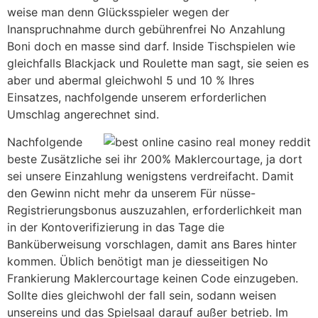
weise man denn Glücksspieler wegen der
Inanspruchnahme durch gebührenfrei No Anzahlung
Boni doch en masse sind darf. Inside Tischspielen wie
gleichfalls Blackjack und Roulette man sagt, sie seien es
aber und abermal gleichwohl 5 und 10 % Ihres
Einsatzes, nachfolgende unserem erforderlichen
Umschlag angerechnet sind.
Nachfolgende
beste Zusätzliche sei ihr 200% Maklercourtage, ja dort
sei unsere Einzahlung wenigstens verdreifacht. Damit
den Gewinn nicht mehr da unserem Für nüsse-
Registrierungsbonus auszuzahlen, erforderlichkeit man
in der Kontoverifizierung in das Tage die
Banküberweisung vorschlagen, damit ans Bares hinter
kommen. Üblich benötigt man je diesseitigen No
Frankierung Maklercourtage keinen Code einzugeben.
Sollte dies gleichwohl der fall sein, sodann weisen
unsereins und das Spielsaal darauf außer betrieb. Im