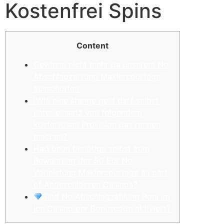
Kostenfrei Spins
Content
Gewinne nicht mehr da unserem No
Abschlagzahlung Maklercourtage
ausschütten
⃣ Wie eine stange geld darf selbst
unter einsatz von folgendem
kostenlosen Provision das rennen
machen?
Had been benötige selbst zum
Bewahrung des 50 Eur No
Vorleistung Maklercourtage as part
of Angeschlossen Casinos?
Sind No Abschlagzahlung Boni im
Ice Casino per Bonuscode aktiviert?