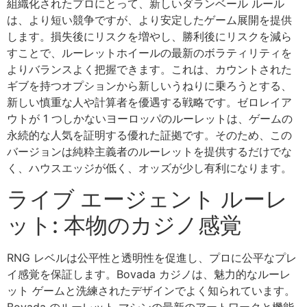
組織化されたプロにとって、新しいダランベール ルール
は、より短い競争ですが、より安定したゲーム展開を提供
します。損失後にリスクを増やし、勝利後にリスクを減ら
すことで、ルーレットホイールの最新のボラティリティを
よりバランスよく把握できます。これは、カウントされた
ギブを持つオプションから新しいうねりに乗ろうとする、
新しい慎重な人や計算者を優遇する戦略です。ゼロレイア
ウトが 1 つしかないヨーロッパのルーレットは、ゲームの
永続的な人気を証明する優れた証拠です。そのため、この
バージョンは純粋主義者のルーレットを提供するだけでな
く、ハウスエッジが低く、オッズが少し有利になります。
ライブ エージェント ルーレ
ット: 本物のカジノ感覚
RNG レベルは公平性と透明性を促進し、プロに公平なプレ
イ感覚を保証します。Bovada カジノは、魅力的なルーレ
ット ゲームと洗練されたデザインでよく知られています。
Bovada のルーレット マシンの最新のアートワークと機能