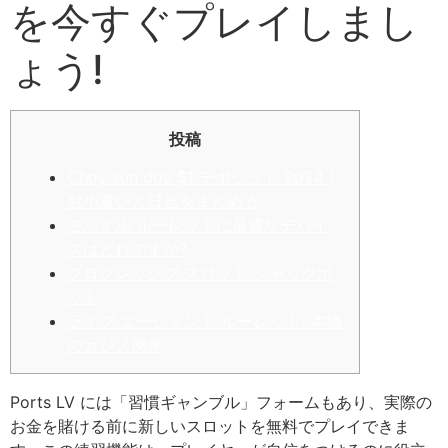
を今すぐプレイしまし
ょう!
投稿
Choy sun doa $1 デポジット 2024 |
お小遣いと日当をまとめる
モバイル ルーレットに最適なデバイ
スはどれですか?
プログレッシブ スロット ジャックポ
ット
ライブ エージェント ルーレット: 本物
のカジノ感覚
Ports LV には「習慣ギャンブル」フォームもあり、実際の
お金を賭ける前に新しいスロットを無料でプレイできま